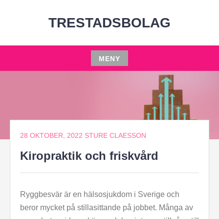
Hoppa
till
TRESTADSBOLAG
innehåll
MENY
Hoppa
till
innehåll
28 OKTOBER, 2022
STURE CLAESSON
Kiropraktik och friskvård
Ryggbesvär är en hälsosjukdom i Sverige och
beror mycket på stillasittande på jobbet. Många av