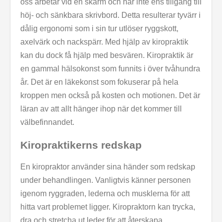
oss arbetar vid en skärm och har inte ens tillgång till
höj- och sänkbara skrivbord. Detta resulterar tyvärr i
dålig ergonomi som i sin tur utlöser ryggskott,
axelvärk och nackspärr. Med hjälp av kiropraktik
kan du dock få hjälp med besvären. Kiropraktik är
en gammal hälsokonst som funnits i över tvåhundra
år. Det är en läkekonst som fokuserar på hela
kroppen men också på kosten och motionen. Det är
läran av att allt hänger ihop när det kommer till
välbefinnandet.
Kiropraktikerns redskap
En kiropraktor använder sina händer som redskap
under behandlingen. Vanligtvis känner personen
igenom ryggraden, lederna och musklerna för att
hitta vart problemet ligger. Kiropraktorn kan trycka,
dra och stretcha ut leder för att återskapa