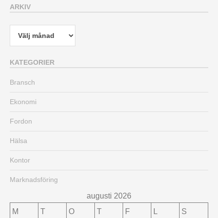
ARKIV
Arkiv
KATEGORIER
Bransch
Ekonomi
Fordon
Hälsa
Kontor
Marknadsföring
augusti 2026
M
T
O
T
F
L
S